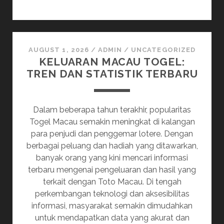
AUGUST 1, 2026
/
ADMIN
/
UNCATEGORIZED
KELUARAN MACAU TOGEL:
TREN DAN STATISTIK TERBARU
Dalam beberapa tahun terakhir, popularitas
Togel Macau semakin meningkat di kalangan
para penjudi dan penggemar lotere. Dengan
berbagai peluang dan hadiah yang ditawarkan,
banyak orang yang kini mencari informasi
terbaru mengenai pengeluaran dan hasil yang
terkait dengan Toto Macau. Di tengah
perkembangan teknologi dan aksesibilitas
informasi, masyarakat semakin dimudahkan
untuk mendapatkan data yang akurat dan