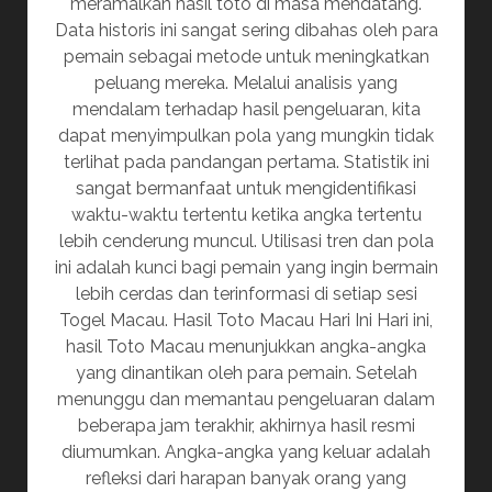
meramalkan hasil toto di masa mendatang.
Data historis ini sangat sering dibahas oleh para
pemain sebagai metode untuk meningkatkan
peluang mereka. Melalui analisis yang
mendalam terhadap hasil pengeluaran, kita
dapat menyimpulkan pola yang mungkin tidak
terlihat pada pandangan pertama. Statistik ini
sangat bermanfaat untuk mengidentifikasi
waktu-waktu tertentu ketika angka tertentu
lebih cenderung muncul. Utilisasi tren dan pola
ini adalah kunci bagi pemain yang ingin bermain
lebih cerdas dan terinformasi di setiap sesi
Togel Macau. Hasil Toto Macau Hari Ini Hari ini,
hasil Toto Macau menunjukkan angka-angka
yang dinantikan oleh para pemain. Setelah
menunggu dan memantau pengeluaran dalam
beberapa jam terakhir, akhirnya hasil resmi
diumumkan. Angka-angka yang keluar adalah
refleksi dari harapan banyak orang yang