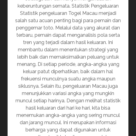
keberuntungan semata. Statistik Pengeluaran
Statistik pengeluaran Togel Macau menjadi
salah satu acuan penting bagi para pemain dan
penggemar toto. Melalui data yang akurat dan
terbaru, pemain dapat menganalisis pola serta
tren yang terjadi dalam hasil keluaran. Ini
membantu dalam menentukan strategi yang
lebih baik dan memaksimalkan peluang untuk
menang. Di setiap periode, angka-angka yang
keluar patut diperhatikan, baik dalam hal
frekuensi munculnya suatu angka maupun
siklusnya. Selain itu, pengeluaran Macau juga
menunjukkan variasi angka yang mungkin
muncul setiap harinya. Dengan melihat statistik
hasil keluaran dari hari ke hari, kita bisa
menemukan angka-angka yang sering muncul
dan jarang muncul. Ini merupakan informasi
berharga yang dapat digunakan untuk