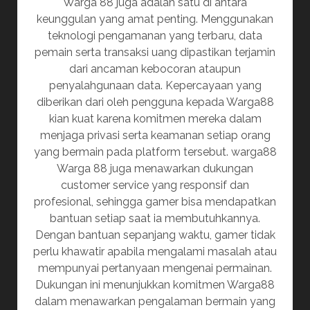
Warga 88 juga adalah satu di antara
keunggulan yang amat penting. Menggunakan
teknologi pengamanan yang terbaru, data
pemain serta transaksi uang dipastikan terjamin
dari ancaman kebocoran ataupun
penyalahgunaan data. Kepercayaan yang
diberikan dari oleh pengguna kepada Warga88
kian kuat karena komitmen mereka dalam
menjaga privasi serta keamanan setiap orang
yang bermain pada platform tersebut. warga88
Warga 88 juga menawarkan dukungan
customer service yang responsif dan
profesional, sehingga gamer bisa mendapatkan
bantuan setiap saat ia membutuhkannya.
Dengan bantuan sepanjang waktu, gamer tidak
perlu khawatir apabila mengalami masalah atau
mempunyai pertanyaan mengenai permainan.
Dukungan ini menunjukkan komitmen Warga88
dalam menawarkan pengalaman bermain yang