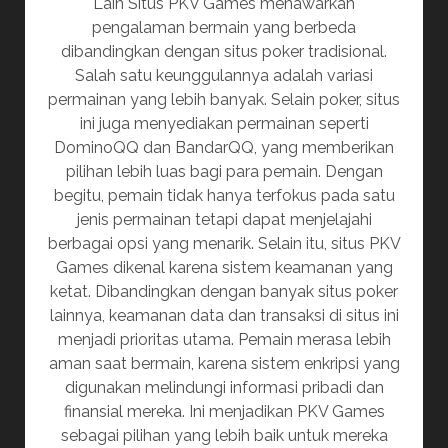
Lain Situs PKV Games menawarkan
pengalaman bermain yang berbeda
dibandingkan dengan situs poker tradisional.
Salah satu keunggulannya adalah variasi
permainan yang lebih banyak. Selain poker, situs
ini juga menyediakan permainan seperti
DominoQQ dan BandarQQ, yang memberikan
pilihan lebih luas bagi para pemain. Dengan
begitu, pemain tidak hanya terfokus pada satu
jenis permainan tetapi dapat menjelajahi
berbagai opsi yang menarik. Selain itu, situs PKV
Games dikenal karena sistem keamanan yang
ketat. Dibandingkan dengan banyak situs poker
lainnya, keamanan data dan transaksi di situs ini
menjadi prioritas utama. Pemain merasa lebih
aman saat bermain, karena sistem enkripsi yang
digunakan melindungi informasi pribadi dan
finansial mereka. Ini menjadikan PKV Games
sebagai pilihan yang lebih baik untuk mereka