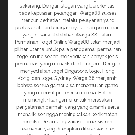
sekarang. Dengan slogan yang berorientasi
pada kepuasan pelanggan, Warga88 sukses
mencuri perhatian melalui pelayanan yang
profesional dan beragamnya pilihan permainan
yang di sana. Kelebihan Warga 88 dalam
Permainan Togel Online Warga88 telah menjadi
pilihan utama untuk para penggemar permainan
togel online sebab menyediakan banyak jenis
permainan yang menarik dan beragam. Dengan
menyediakan togel Singapore, togel Hong
Kong, dan togel Sydney, Warga 88 menjamin
bahwa semua gamer bisa menemukan game
yang menurut preferensi mereka. Hal ini
memungkinkan gamer untuk merasakan
pengalaman bermain yang yang dinamis serta
menarik, sehingga meningkatkan kenikmatan
mereka. Di samping variasi game, sistem
keamanan yang diterapkan diterapkan oleh