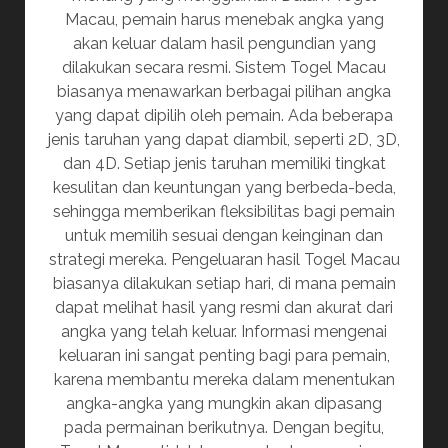
Macau, pemain harus menebak angka yang
akan keluar dalam hasil pengundian yang
dilakukan secara resmi. Sistem Togel Macau
biasanya menawarkan berbagai pilihan angka
yang dapat dipilih oleh pemain. Ada beberapa
jenis taruhan yang dapat diambil, seperti 2D, 3D,
dan 4D. Setiap jenis taruhan memiliki tingkat
kesulitan dan keuntungan yang berbeda-beda,
sehingga memberikan fleksibilitas bagi pemain
untuk memilih sesuai dengan keinginan dan
strategi mereka. Pengeluaran hasil Togel Macau
biasanya dilakukan setiap hari, di mana pemain
dapat melihat hasil yang resmi dan akurat dari
angka yang telah keluar. Informasi mengenai
keluaran ini sangat penting bagi para pemain,
karena membantu mereka dalam menentukan
angka-angka yang mungkin akan dipasang
pada permainan berikutnya. Dengan begitu,