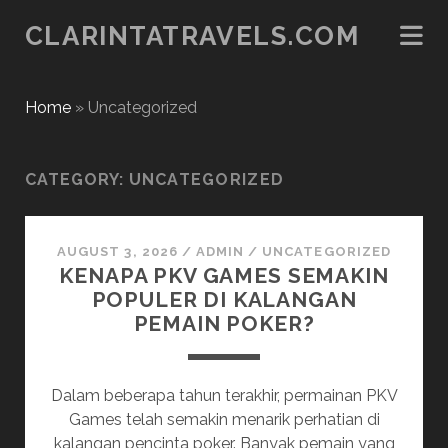
CLARINTATRAVELS.COM
Home
»
Uncategorized
CATEGORY:
UNCATEGORIZED
AUGUST 3, 2026
/
ADMIN
/
UNCATEGORIZED
KENAPA PKV GAMES SEMAKIN
POPULER DI KALANGAN
PEMAIN POKER?
Dalam beberapa tahun terakhir, permainan PKV
Games telah semakin menarik perhatian di
kalangan pencinta poker. Banyak pemain yang