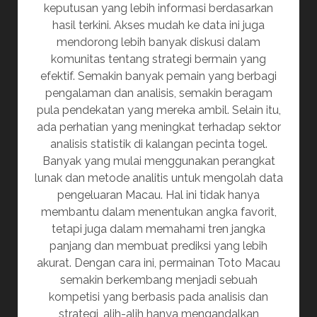
keputusan yang lebih informasi berdasarkan
hasil terkini. Akses mudah ke data ini juga
mendorong lebih banyak diskusi dalam
komunitas tentang strategi bermain yang
efektif. Semakin banyak pemain yang berbagi
pengalaman dan analisis, semakin beragam
pula pendekatan yang mereka ambil. Selain itu,
ada perhatian yang meningkat terhadap sektor
analisis statistik di kalangan pecinta togel.
Banyak yang mulai menggunakan perangkat
lunak dan metode analitis untuk mengolah data
pengeluaran Macau. Hal ini tidak hanya
membantu dalam menentukan angka favorit,
tetapi juga dalam memahami tren jangka
panjang dan membuat prediksi yang lebih
akurat. Dengan cara ini, permainan Toto Macau
semakin berkembang menjadi sebuah
kompetisi yang berbasis pada analisis dan
strategi, alih-alih hanya mengandalkan