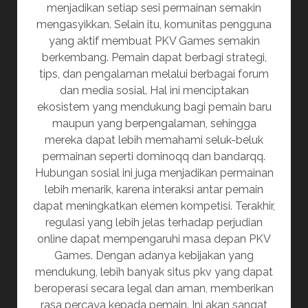
menjadikan setiap sesi permainan semakin
mengasyikkan. Selain itu, komunitas pengguna
yang aktif membuat PKV Games semakin
berkembang. Pemain dapat berbagi strategi,
tips, dan pengalaman melalui berbagai forum
dan media sosial. Hal ini menciptakan
ekosistem yang mendukung bagi pemain baru
maupun yang berpengalaman, sehingga
mereka dapat lebih memahami seluk-beluk
permainan seperti dominoqq dan bandarqq.
Hubungan sosial ini juga menjadikan permainan
lebih menarik, karena interaksi antar pemain
dapat meningkatkan elemen kompetisi. Terakhir,
regulasi yang lebih jelas terhadap perjudian
online dapat mempengaruhi masa depan PKV
Games. Dengan adanya kebijakan yang
mendukung, lebih banyak situs pkv yang dapat
beroperasi secara legal dan aman, memberikan
rasa percaya kepada pemain. Ini akan sangat