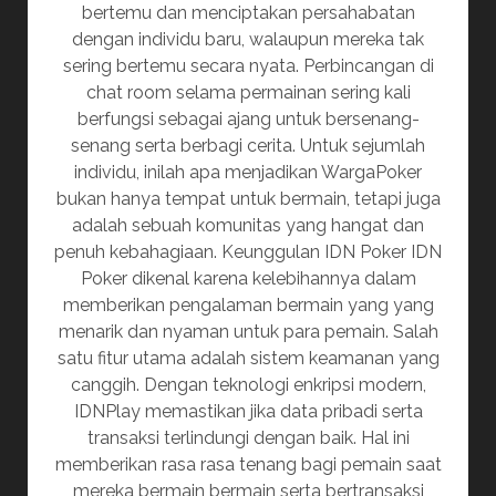
bertemu dan menciptakan persahabatan
dengan individu baru, walaupun mereka tak
sering bertemu secara nyata. Perbincangan di
chat room selama permainan sering kali
berfungsi sebagai ajang untuk bersenang-
senang serta berbagi cerita. Untuk sejumlah
individu, inilah apa menjadikan WargaPoker
bukan hanya tempat untuk bermain, tetapi juga
adalah sebuah komunitas yang hangat dan
penuh kebahagiaan. Keunggulan IDN Poker IDN
Poker dikenal karena kelebihannya dalam
memberikan pengalaman bermain yang yang
menarik dan nyaman untuk para pemain. Salah
satu fitur utama adalah sistem keamanan yang
canggih. Dengan teknologi enkripsi modern,
IDNPlay memastikan jika data pribadi serta
transaksi terlindungi dengan baik. Hal ini
memberikan rasa rasa tenang bagi pemain saat
mereka bermain bermain serta bertransaksi