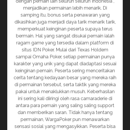
dengan pemain lain seluruh seluruh Indonesia ,
menjadikan permainan lebih menarik. Di
samping itu, bonus serta penawaran yang
dikasihkan juga menjadi daya tarik menarik tarik,
memperkuat keinginan peserta supaya terus
bermain. Hal yang sangat disukai pemain ialah
ragam game yang tersedia dalam platform di
situs IDN Poker. Mulai dari Texas Holdem
sampai Omaha Poker, setiap permainan punya
karakter yang unik yang dapat diadaptasi sesuai
keinginan pemain. Peserta sering menceritakan
cerita tentang kedayaan besar yang mereka raih
di permainan tersebut, serta taktik yang mereka
pakai untuk menaklukkan musuh. Keberhasilan
ini sering kali diiringi oleh rasa camaraderie di
antara para pemain yang saling saling support
dan memberikan saran. Tidak hanya tentang
permainan, WargaPoker pun menawarkan
sensasi sosial yang mengasyikkan. Peserta bisa