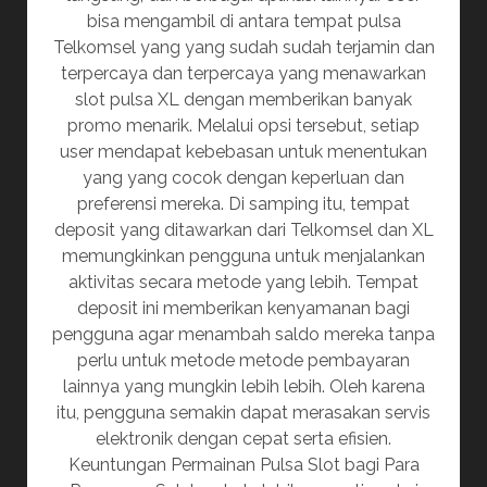
bisa mengambil di antara tempat pulsa
Telkomsel yang yang sudah sudah terjamin dan
terpercaya dan terpercaya yang menawarkan
slot pulsa XL dengan memberikan banyak
promo menarik. Melalui opsi tersebut, setiap
user mendapat kebebasan untuk menentukan
yang yang cocok dengan keperluan dan
preferensi mereka. Di samping itu, tempat
deposit yang ditawarkan dari Telkomsel dan XL
memungkinkan pengguna untuk menjalankan
aktivitas secara metode yang lebih. Tempat
deposit ini memberikan kenyamanan bagi
pengguna agar menambah saldo mereka tanpa
perlu untuk metode metode pembayaran
lainnya yang mungkin lebih lebih. Oleh karena
itu, pengguna semakin dapat merasakan servis
elektronik dengan cepat serta efisien.
Keuntungan Permainan Pulsa Slot bagi Para