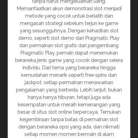
tanpa harus mengeluarkan uang.
Memanfaatkan akun demonstrasi slot menjadi
metode yang cocok untuk berlatih dan
mengasah strategi sebelum terjun ke game
yang sesungguhnya. Dengan kehadiran slot
demo, seperti slot demo dari Pragmatic Play
dan permainan slot gratis dari pengembang
Pragmatic Play, pemain dapat menemukan
beraneka jenis game yang cocok dengan selera
individu. Dari tema yang beraneka hingga
kemudahan menarik seperti free spins dan
jackpot, setiap permainan menawarkan
pengalaman yang berbeda. Lebih lanjut, bukan
hanya hanya hiburan, tetapi juga ada
kesempatan untuk meraih kemenangan yang
besar di situs slot online terpercaya. Temukan
kegembiraan tanpa batas di permainan slot
dengan beraneka opsi yang ada, dan nikmati
setiap momen momen bermain di alam