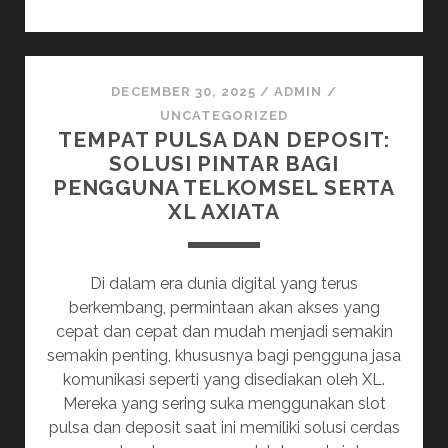
DECEMBER 30, 2025
/
ADMIN
/
UNCATEGORIZED
TEMPAT PULSA DAN DEPOSIT:
SOLUSI PINTAR BAGI
PENGGUNA TELKOMSEL SERTA
XL AXIATA
Di dalam era dunia digital yang terus
berkembang, permintaan akan akses yang
cepat dan cepat dan mudah menjadi semakin
semakin penting, khususnya bagi pengguna jasa
komunikasi seperti yang disediakan oleh XL.
Mereka yang sering suka menggunakan slot
pulsa dan deposit saat ini memiliki solusi cerdas