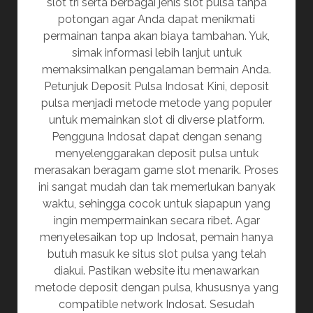
slot tri serta berbagai jenis slot pulsa tanpa
potongan agar Anda dapat menikmati
permainan tanpa akan biaya tambahan. Yuk,
simak informasi lebih lanjut untuk
memaksimalkan pengalaman bermain Anda.
Petunjuk Deposit Pulsa Indosat Kini, deposit
pulsa menjadi metode metode yang populer
untuk memainkan slot di diverse platform.
Pengguna Indosat dapat dengan senang
menyelenggarakan deposit pulsa untuk
merasakan beragam game slot menarik. Proses
ini sangat mudah dan tak memerlukan banyak
waktu, sehingga cocok untuk siapapun yang
ingin mempermainkan secara ribet. Agar
menyelesaikan top up Indosat, pemain hanya
butuh masuk ke situs slot pulsa yang telah
diakui. Pastikan website itu menawarkan
metode deposit dengan pulsa, khususnya yang
compatible network Indosat. Sesudah