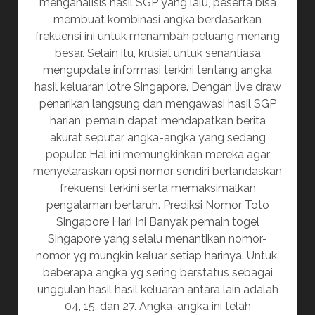
menganalisis hasil SGP yang lalu, peserta bisa
membuat kombinasi angka berdasarkan
frekuensi ini untuk menambah peluang menang
besar. Selain itu, krusial untuk senantiasa
mengupdate informasi terkini tentang angka
hasil keluaran lotre Singapore. Dengan live draw
penarikan langsung dan mengawasi hasil SGP
harian, pemain dapat mendapatkan berita
akurat seputar angka-angka yang sedang
populer. Hal ini memungkinkan mereka agar
menyelaraskan opsi nomor sendiri berlandaskan
frekuensi terkini serta memaksimalkan
pengalaman bertaruh. Prediksi Nomor Toto
Singapore Hari Ini Banyak pemain togel
Singapore yang selalu menantikan nomor-
nomor yg mungkin keluar setiap harinya. Untuk,
beberapa angka yg sering berstatus sebagai
unggulan hasil hasil keluaran antara lain adalah
04, 15, dan 27. Angka-angka ini telah