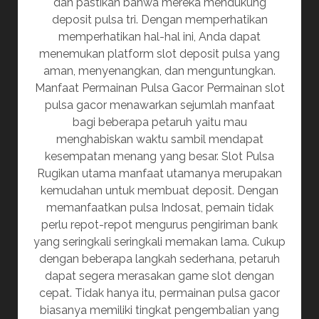
dan pastikan bahwa mereka mendukung
deposit pulsa tri. Dengan memperhatikan
memperhatikan hal-hal ini, Anda dapat
menemukan platform slot deposit pulsa yang
aman, menyenangkan, dan menguntungkan.
Manfaat Permainan Pulsa Gacor Permainan slot
pulsa gacor menawarkan sejumlah manfaat
bagi beberapa petaruh yaitu mau
menghabiskan waktu sambil mendapat
kesempatan menang yang besar. Slot Pulsa
Rugikan utama manfaat utamanya merupakan
kemudahan untuk membuat deposit. Dengan
memanfaatkan pulsa Indosat, pemain tidak
perlu repot-repot mengurus pengiriman bank
yang seringkali seringkali memakan lama. Cukup
dengan beberapa langkah sederhana, petaruh
dapat segera merasakan game slot dengan
cepat. Tidak hanya itu, permainan pulsa gacor
biasanya memiliki tingkat pengembalian yang