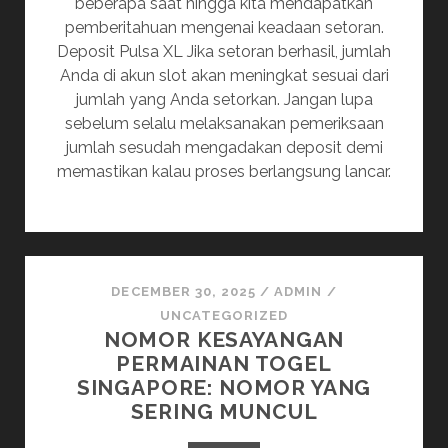
beberapa saat hingga kita mendapatkan
pemberitahuan mengenai keadaan setoran.
Deposit Pulsa XL Jika setoran berhasil, jumlah
Anda di akun slot akan meningkat sesuai dari
jumlah yang Anda setorkan. Jangan lupa
sebelum selalu melaksanakan pemeriksaan
jumlah sesudah mengadakan deposit demi
memastikan kalau proses berlangsung lancar.
DECEMBER 30, 2025
/
ADMIN
/
UNCATEGORIZED
NOMOR KESAYANGAN
PERMAINAN TOGEL
SINGAPORE: NOMOR YANG
SERING MUNCUL