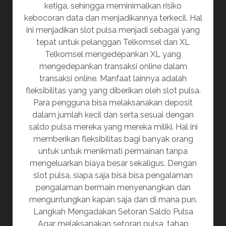
ketiga, sehingga meminimalkan risiko
kebocoran data dan menjadikannya terkecil. Hal
ini menjadikan slot pulsa menjadi sebagai yang
tepat untuk pelanggan Telkomsel dan XL
Telkomsel mengedepankan XL yang
mengedepankan transaksi online dalam
transaksi online. Manfaat lainnya adalah
fleksibilitas yang yang diberikan oleh slot pulsa.
Para pengguna bisa melaksanakan deposit
dalam jumlah kecil dan serta sesuai dengan
saldo pulsa mereka yang mereka miliki. Hal ini
memberikan fleksibilitas bagi banyak orang
untuk untuk menikmati permainan tanpa
mengeluarkan biaya besar sekaligus. Dengan
slot pulsa, siapa saja bisa bisa pengalaman
pengalaman bermain menyenangkan dan
menguntungkan kapan saja dan di mana pun.
Langkah Mengadakan Setoran Saldo Pulsa
Agar melaksanakan setoran pulsa, tahap