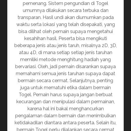
pemenang. Sistem pengundian di Togel
umumnya dilakukan secara terbuka dan
transparan. Hasil undi akan diumumkan pada
waktu serta lokasi yang telah disepakati, yang
bisa dilihat oleh pemain supaya mengetahui
kesahihan hasil. Peserta bisa mengikuti
beberapa jenis atau jenis taruh, misalnya 2D, 3D,
atau 4D, di mana setiap setiap jenis taruhan
memiliki metode menghitung hadiah yang
bervariasi. Oleh, jadi pemain disarankan supaya
memahami semua jenis taruhan supaya dapat
bermain secara cermat. Selanjutnya, penting
juga untuk mematuhi etika dalam bermain
Togel. Pemain harus supaya jangan berbuat
kecurangan dan menipulasi dalam permainan,
karena hal ini bakal menghancurkan
pengalaman dalam bermain dan menimbulkan
ketidakadilan diantara antara peserta. Selain itu,
bermain Togel perlu dijalankan secara cermat