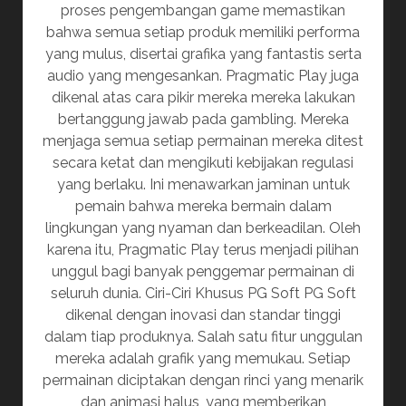
proses pengembangan game memastikan
bahwa semua setiap produk memiliki performa
yang mulus, disertai grafika yang fantastis serta
audio yang mengesankan. Pragmatic Play juga
dikenal atas cara pikir mereka mereka lakukan
bertanggung jawab pada gambling. Mereka
menjaga semua setiap permainan mereka ditest
secara ketat dan mengikuti kebijakan regulasi
yang berlaku. Ini menawarkan jaminan untuk
pemain bahwa mereka bermain dalam
lingkungan yang nyaman dan berkeadilan. Oleh
karena itu, Pragmatic Play terus menjadi pilihan
unggul bagi banyak penggemar permainan di
seluruh dunia. Ciri-Ciri Khusus PG Soft PG Soft
dikenal dengan inovasi dan standar tinggi
dalam tiap produknya. Salah satu fitur unggulan
mereka adalah grafik yang memukau. Setiap
permainan diciptakan dengan rinci yang menarik
dan animasi halus, yang memberikan