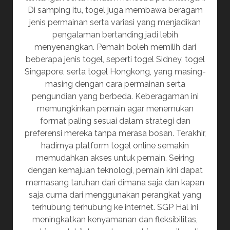
Di samping itu, togel juga membawa beragam
jenis permainan serta variasi yang menjadikan
pengalaman bertanding jadi lebih
menyenangkan. Pemain boleh memilih dari
beberapa jenis togel, seperti togel Sidney, togel
Singapore, serta togel Hongkong, yang masing-
masing dengan cara permainan serta
pengundian yang berbeda. Keberagaman ini
memungkinkan pemain agar menemukan
format paling sesuai dalam strategi dan
preferensi mereka tanpa merasa bosan. Terakhir,
hadirnya platform togel online semakin
memudahkan akses untuk pemain. Seiring
dengan kemajuan teknologi, pemain kini dapat
memasang taruhan dari dimana saja dan kapan
saja cuma dari menggunakan perangkat yang
terhubung terhubung ke internet. SGP Hal ini
meningkatkan kenyamanan dan fleksibilitas,