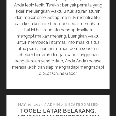
Anda lebih lebih. Terakhir, banyak pemula yang
tidak meluangkan waktu untuk aturan aturan
dan mekanisme. Setiap memiliki memiliki fitur
cara kerja kerja berbeda, berbeda, memahami
hal ini hal ini untuk mengoptimalkan
mengoptimalkan menang. Luangkan waktu
untuk membaca informasi informasi di situs
atau permainan permainan demo sebelum
sebelum bertaruh dengan uang sungguhan.
pengetahuan yang cukup, Anda Anda merasa
merasa lebih dan siap menghadapi menghadapi
di Slot Online Gacor.
MAY 30, 2025
/
ADMIN
/
UNCATEGORIZED
TOGEL: LATAR BELAKANG,