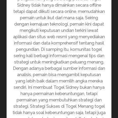
Sidney tidak hanya dimainkan secara offline
tetapi dapat diikuti secara online, memudahkan
pemain untuk ikut dari mana saja. Seiring
dengan kemajuan teknologi, pemain kini dapat
mengikuti keputusan undian terkini lewat
aplikasi dan situs web resmi yang menyediakan
informasi dan data komprehensif tentang hasil
pengundian. Di samping itu, komunitas togel
sering kali berbagi informasi mengenai tips dan
strategi untuk meningkatkan peluang menang.
Dengan adanya berbagai sumber informasi dan
analisis, pemain bisa mengambil keputusan
yang lebih baik dalam memilih angka mereka
sendiri. Ini membuat Togel Sidney bukan hanya
hanya permainan keberuntungan, tetapi
permainan yang membutuhkan strategi dan
strategi. Strategi Sukses di Togel Menang togel
tidak hanya soal keberuntungan saja, tetapi juga