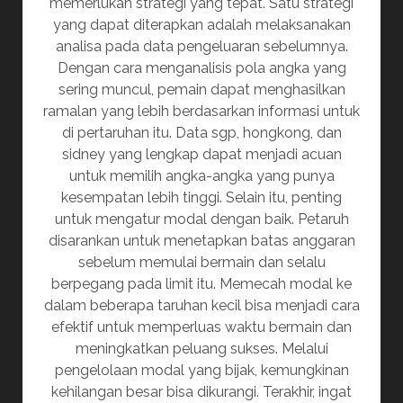
memerlukan strategi yang tepat. Satu strategi
yang dapat diterapkan adalah melaksanakan
analisa pada data pengeluaran sebelumnya.
Dengan cara menganalisis pola angka yang
sering muncul, pemain dapat menghasilkan
ramalan yang lebih berdasarkan informasi untuk
di pertaruhan itu. Data sgp, hongkong, dan
sidney yang lengkap dapat menjadi acuan
untuk memilih angka-angka yang punya
kesempatan lebih tinggi. Selain itu, penting
untuk mengatur modal dengan baik. Petaruh
disarankan untuk menetapkan batas anggaran
sebelum memulai bermain dan selalu
berpegang pada limit itu. Memecah modal ke
dalam beberapa taruhan kecil bisa menjadi cara
efektif untuk memperluas waktu bermain dan
meningkatkan peluang sukses. Melalui
pengelolaan modal yang bijak, kemungkinan
kehilangan besar bisa dikurangi. Terakhir, ingat