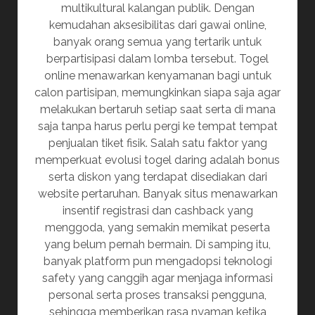
multikultural kalangan publik. Dengan
kemudahan aksesibilitas dari gawai online,
banyak orang semua yang tertarik untuk
berpartisipasi dalam lomba tersebut. Togel
online menawarkan kenyamanan bagi untuk
calon partisipan, memungkinkan siapa saja agar
melakukan bertaruh setiap saat serta di mana
saja tanpa harus perlu pergi ke tempat tempat
penjualan tiket fisik. Salah satu faktor yang
memperkuat evolusi togel daring adalah bonus
serta diskon yang terdapat disediakan dari
website pertaruhan. Banyak situs menawarkan
insentif registrasi dan cashback yang
menggoda, yang semakin memikat peserta
yang belum pernah bermain. Di samping itu,
banyak platform pun mengadopsi teknologi
safety yang canggih agar menjaga informasi
personal serta proses transaksi pengguna,
sehingga memberikan rasa nyaman ketika