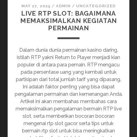
MAY 27, 2025
/
ADMIN
/
UNCATEGORIZED
LIVE RTP SLOT: BAGAIMANA
MEMAKSIMALKAN KEGIATAN
PERMAINAN
Dalam dunia dunia permainan kasino daring,
istilah RTP yakni Return to Player menjadi kian
populer di antara para pemain. RTP mengacu
pada persentase uang yang kembali untuk
partisipan dari total jumlah tarif yang dipasang.
Ini adalah faktor penting yang bisa dapat
pengalaman permainan dan kemenangan Anda.
Artikel ini akan membahas membahas cara
memaksimalkan pengalaman bermain RTP live
slot, serta memberikan bocoran bocoran
mengenai rtp slot gacor serta tips untuk
bermain rtp slot untuk bisa meningkatkan