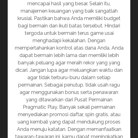
mencapai hasil yang besar. Selain itu,
manajemen keuangan yang baik sangatlah
krusial. Pastikan bahwa Anda memiliki budget
bagi bermain dan ikuti batas tersebut. Hindari
tergoda untuk bermain terus game usai
menghadapi kekalahan. Dengan
mempertahankan kontrol atas dana Anda, Anda
dapat bermain lebih lama dan memiliki lebih
banyak peluang agar meraih rekor yang yang
dicari. Jangan lupa agar meluangkan waktu dan
agar tidak terburu-buru dalam setiap
permainan. Sebagai penutup, tidak usah ragu
agar menggunakan bonus serta penawaran
yang ditawarkan dari Pusat Permainan
Pragmatic Play. Banyak sekali permainan
menyediakan promosi daftar, spin gratis, atau
uang kembali yang dapat mendukung proses
Anda menuju katatan. Dengan memanfaatkan
tawaran-tawaran ini, kamu dapat meningkatkan