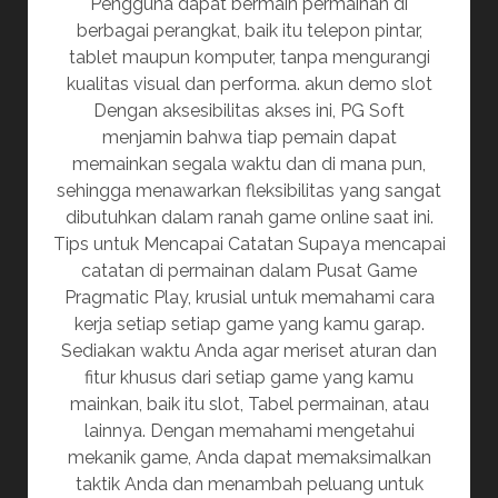
Pengguna dapat bermain permainan di
berbagai perangkat, baik itu telepon pintar,
tablet maupun komputer, tanpa mengurangi
kualitas visual dan performa. akun demo slot
Dengan aksesibilitas akses ini, PG Soft
menjamin bahwa tiap pemain dapat
memainkan segala waktu dan di mana pun,
sehingga menawarkan fleksibilitas yang sangat
dibutuhkan dalam ranah game online saat ini.
Tips untuk Mencapai Catatan Supaya mencapai
catatan di permainan dalam Pusat Game
Pragmatic Play, krusial untuk memahami cara
kerja setiap setiap game yang kamu garap.
Sediakan waktu Anda agar meriset aturan dan
fitur khusus dari setiap game yang kamu
mainkan, baik itu slot, Tabel permainan, atau
lainnya. Dengan memahami mengetahui
mekanik game, Anda dapat memaksimalkan
taktik Anda dan menambah peluang untuk