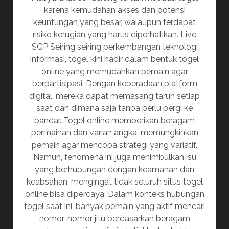
karena kemudahan akses dan potensi
keuntungan yang besar, walaupun terdapat
risiko kerugian yang harus diperhatikan. Live
SGP Seiring seiring perkembangan teknologi
informasi, togel kini hadir dalam bentuk togel
online yang memudahkan pemain agar
berpartisipasi. Dengan keberadaan platform
digital, mereka dapat memasang taruh setiap
saat dan dimana saja tanpa perlu pergi ke
bandar. Togel online memberikan beragam
permainan dan varian angka, memungkinkan
pemain agar mencoba strategi yang variatif.
Namun, fenomena ini juga menimbulkan isu
yang berhubungan dengan keamanan dan
keabsahan, mengingat tidak seluruh situs togel
online bisa dipercaya. Dalam konteks hubungan
togel saat ini, banyak pemain yang aktif mencari
nomor-nomor jitu berdasarkan beragam