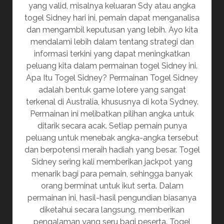
yang valid, misalnya keluaran Sdy atau angka
togel Sidney hari ini, pemain dapat menganalisa
dan mengambil keputusan yang lebih. Ayo kita
mendalami lebih dalam tentang strategi dan
informasi terkini yang dapat meningkatkan
peluang kita dalam permainan togel Sidney ini.
Apa Itu Togel Sidney? Permainan Togel Sidney
adalah bentuk game lotere yang sangat
terkenal di Australia, khususnya di kota Sydney.
Permainan ini melibatkan pilihan angka untuk
ditarik secara acak. Setiap pemain punya
peluang untuk menebak angka-angka tersebut
dan berpotensi meraih hadiah yang besar. Togel
Sidney sering kali memberikan jackpot yang
menarik bagi para pemain, sehingga banyak
orang berminat untuk ikut serta. Dalam
permainan ini, hasil-hasil pengundian biasanya
diketahui secara langsung, memberikan
pengalaman yang seru bagi peserta. Togel