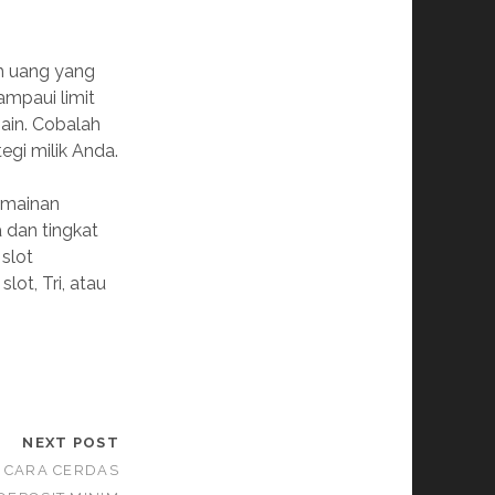
ah uang yang
ampaui limit
ain. Cobalah
egi milik Anda.
ermainan
a dan tingkat
slot
ot, Tri, atau
NEXT POST
: CARA CERDAS