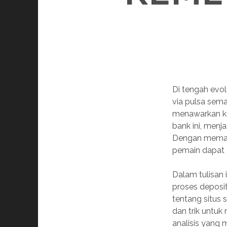
Di tengah evol
via pulsa sema
menawarkan ke
bank ini, menj
Dengan memanfa
pemain dapat 
Dalam tulisan i
proses deposit
tentang situs 
dan trik untu
analisis yan