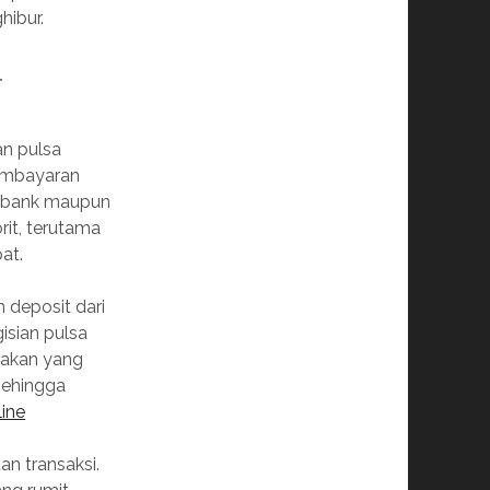
hibur.
r
an pulsa
embayaran
i bank maupun
rit, terutama
at.
deposit dari
isian pulsa
unakan yang
 sehingga
line
n transaksi.