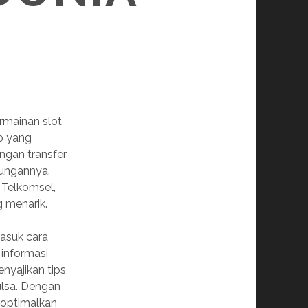
ermainan slot
ep yang
ngan transfer
tungannya.
 Telkomsel,
 menarik.
masuk cara
 informasi
enyajikan tips
ulsa. Dengan
optimalkan