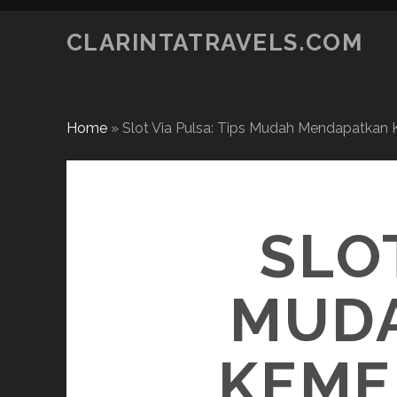
CLARINTATRAVELS.COM
Home
»
Slot Via Pulsa: Tips Mudah Mendapatka
SLOT
MUD
KEME