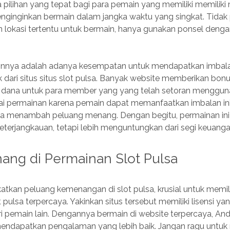
pilihan yang tepat bagi para pemain yang memiliki memiliki 
enginginkan bermain dalam jangka waktu yang singkat. Tidak 
n lokasi tertentu untuk bermain, hanya gunakan ponsel deng
innya adalah adanya kesempatan untuk mendapatkan imbala
dari situs situs slot pulsa. Banyak website memberikan bonu
dana untuk para member yang yang telah setoran menggunak
i permainan karena pemain dapat memanfaatkan imbalan ini
rta menambah peluang menang. Dengan begitu, permainan in
terjangkauan, tetapi lebih menguntungkan dari segi keuanga
ang di Permainan Slot Pulsa
tkan peluang kemenangan di slot pulsa, krusial untuk memili
 pulsa terpercaya. Yakinkan situs tersebut memiliki lisensi ya
ri pemain lain. Dengannya bermain di website terpercaya, And
mendapatkan pengalaman yang lebih baik. Jangan ragu untu