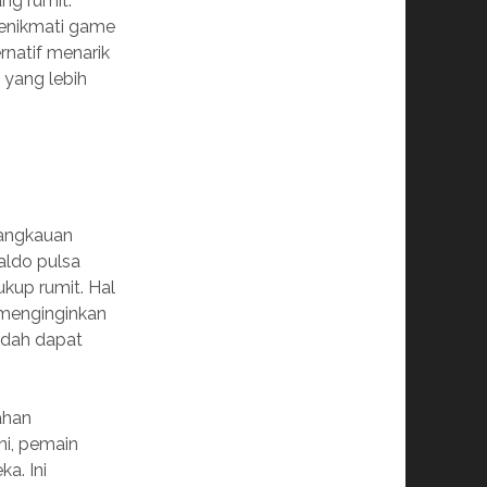
ng rumit.
menikmati game
ernatif menarik
yang lebih
jangkauan
aldo pulsa
ukup rumit. Hal
 menginginkan
udah dapat
ahan
ni, pemain
a. Ini