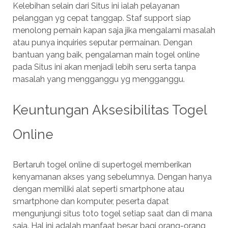
Kelebihan selain dari Situs ini ialah pelayanan
pelanggan yg cepat tanggap. Staf support siap
menolong pemain kapan saja jika mengalami masalah
atau punya inquiries seputar permainan. Dengan
bantuan yang baik, pengalaman main togel online
pada Situs ini akan menjadi lebih seru serta tanpa
masalah yang mengganggu yg mengganggu.
Keuntungan Aksesibilitas Togel
Online
Bertaruh togel online di supertogel memberikan
kenyamanan akses yang sebelumnya. Dengan hanya
dengan memiliki alat seperti smartphone atau
smartphone dan komputer, peserta dapat
mengunjungi situs toto togel setiap saat dan di mana
saja. Hal ini adalah manfaat besar bagi orang-orang