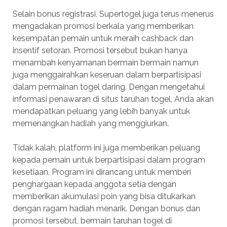
Selain bonus registrasi, Supertogel juga terus menerus
mengadakan promosi berkala yang memberikan
kesempatan pemain untuk meraih cashback dan
insentif setoran. Promosi tersebut bukan hanya
menambah kenyamanan bermain bermain namun
juga menggairahkan keseruan dalam berpartisipasi
dalam permainan togel daring. Dengan mengetahui
informasi penawaran di situs taruhan togel, Anda akan
mendapatkan peluang yang lebih banyak untuk
memenangkan hadiah yang menggiurkan.
Tidak kalah, platform ini juga memberikan peluang
kepada pemain untuk berpartisipasi dalam program
kesetiaan. Program ini dirancang untuk memberi
penghargaan kepada anggota setia dengan
memberikan akumulasi poin yang bisa ditukarkan
dengan ragam hadiah menarik. Dengan bonus dan
promosi tersebut, bermain taruhan togel di